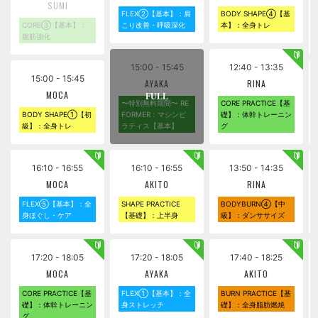
SUMI
FLEX②【基本】：肩
BODY SHAPE④【基
CORE③【基本】：
こり改善・呼吸深化
本】：全身トレ
腹筋強化
15:00 - 15:45
12:40 - 13:35
15:00 - 15:45
AYAKA
RINA
MOCA
〜特別無料期間〜 RE
CORE PRACTICE【基
BODY SHAPE①【初
FORMER：マシンピ
礎】：体幹トレーニン
級】：全身トレ
ラティス【基本】
グ
16:10 - 16:55
16:10 - 16:55
13:50 - 14:35
MOCA
AKITO
RINA
FLEX⑤【基本】：全
SHAPE PRACTICE
BODYBURN④【中
身ほぐし・ケア
【基礎】：上半身
級】：ダンササイズ
17:20 - 18:05
17:20 - 18:05
17:40 - 18:25
MOCA
AYAKA
AKITO
CORE PRACTICE【基
FLEX①【基本】：全
BURN PRACTICE【基
礎】：体幹トレーニン
身ストレッチ
礎】：全身脂肪燃焼
グ