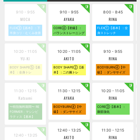
9:10 - 9:55
9:10 - 9:55
8:00 - 8:45
MOCA
AYAKA
RINA
FLEX③【基本】：下
CORE④【初級】：
FLEX①【基本】：全
半身コリ・むくみ改善
バランストレーニング
身ストレッチ
10:20 - 11:05
10:20 - 11:05
9:10 - 9:55
YU-KI
AKITO
RINA
BODY SHAPE⑤【基
BODY SHAPE②【基
BODYBURN④【中
本】：全身トレ
本】：二の腕トレ
級】：ダンササイズ
11:30 - 12:15
11:30 - 12:15
10:20 - 11:05
Katsumi
AYAKA
RINA
〜特別無料期間〜 RE
BODYBURN④【中
CORE③【基本】：
FORMER：マシンピ
級】：ダンササイズ
腹筋強化
ラティス【基本】
12:40 - 13:25
11:30 - 12:15
12:40 - 13:25
AKITO
RINA